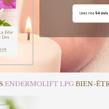
Lisez nos
54 avis
La Fête
t Des
PLUS
S
ENDERMOLIFT LPG
BIEN-ÊT