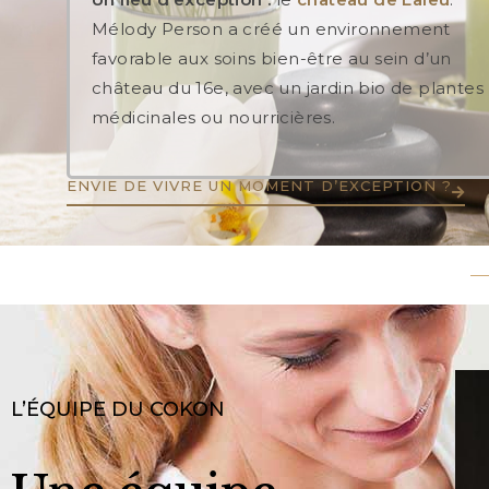
Mélody Person a créé un environnement
favorable aux soins bien-être au sein d’un
château du 16e, avec un jardin bio de plantes
médicinales ou nourricières.
ENVIE DE VIVRE UN MOMENT D’EXCEPTION ?
L’ÉQUIPE DU COKON