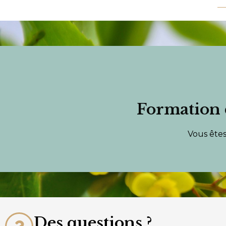
Nous
Formation 
Format
Vous êtes
Des questions ?