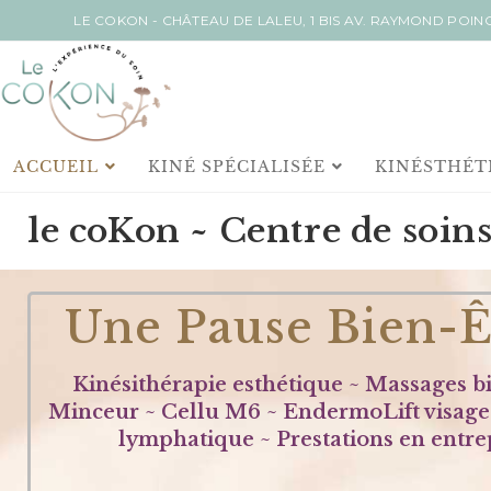
LE COKON - CHÂTEAU DE LALEU, 1 BIS AV. RAYMOND POI
ACCUEIL
KINÉ SPÉCIALISÉE
KINÉSTHÉT
le coKon ~ Centre de soins
Une Pause Bien-Ê
Kinésithérapie esthétique ~ Massages bi
Minceur ~ Cellu M6 ~ EndermoLift visage
lymphatique ~ Prestations en entre