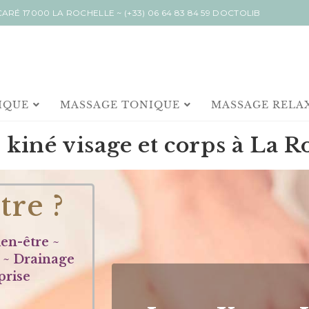
NCARÉ 17000 LA ROCHELLE ~
(+33) 06 64 83 84 59
DOCTOLIB
IQUE
MASSAGE TONIQUE
MASSAGE RELA
 kiné visage et corps à La R
tre ?
en-être ~
 ~ Drainage
prise