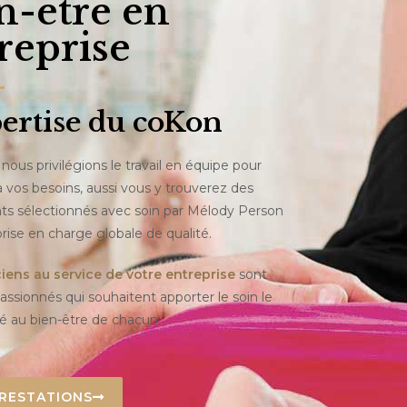
n-être en
reprise
pertise du coKon
nous privilégions le travail en équipe pour
 vos besoins, aussi vous y trouverez des
ts sélectionnés avec soin par Mélody Person
rise en charge globale de qualité.
ciens au service de votre entreprise
sont
assionnés qui souhaitent apporter le soin le
é au bien-être de chacun.
RESTATIONS