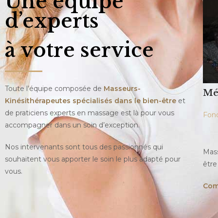
Une équipe
d’experts
à votre service
Toute l’équipe composée de
Masseurs-
Mé
Kinésithérapeutes spécialisés dans le bien-être
et
de praticiens experts en massage est là pour vous
Fond
accompagner dans un soin d’exception.
Nos intervenants sont tous des passionnés qui
Mass
souhaitent vous apporter le soin le plus adapté pour
être
vous.
Com