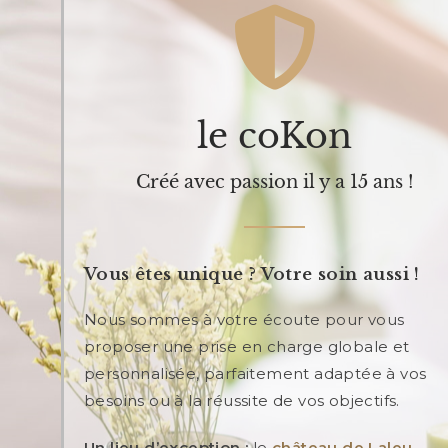
le coKon
Créé avec passion il y a 15 ans !
Vous êtes unique ? Votre soin aussi !
Nous sommes à votre écoute pour vous
proposer une prise en charge globale et
personnalisée, parfaitement adaptée à vos
besoins ou à la réussite de vos objectifs.
Un lieu d’exception :
le
château de Laleu
.