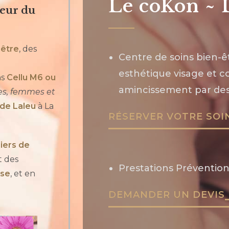
Le coKon ~ 
leur du
être
, des
Centre de soins bien-ê
esthétique visage et c
ns
Cellu M6 ou
amincissement par des 
, femmes et
de Laleu
à La
RÉSERVER VOTRE SOI
liers de
t des
Prestations Prévention
ise
, et en
DEMANDER UN DEVIS