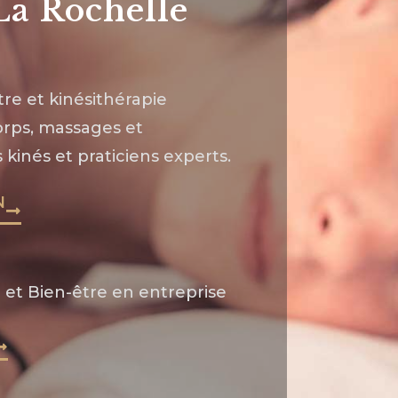
La Rochelle
tre et kinésithérapie
orps, massages et
kinés et praticiens experts.
N
 et Bien-être en entreprise