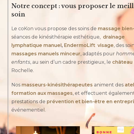
Notre concept : vous proposer le meil
soin
Le coKon vous propose des soins de
massage bien-
séances de kinésithérapie esthétique,
drainage
lymphatique
manuel
,
EndermoLift visage
, des soi
massages manuels minceur
, adaptés pour
hommes
enfants
, au sein d’un cadre prestigieux, le
château 
Rochelle.
Nos
masseurs-kinésithérapeutes
animent des
ate
formation aux massages
, et effectuent égalemen
prestations de
prévention et bien-être en entrepr
événementiel.