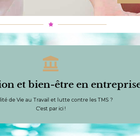
Nos prestations en entreprise
emble le projet de prévention et bien-être adapté à votre entrepri
on et bien-être en entrepris
Découvrez ce que nous vous apportons.
ité de Vie au Travail et lutte contre les TMS ?
VOTRE PROGRAMME PERSONNALISÉ
C'est par ici !