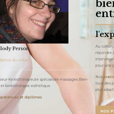
bie
ent
l'ex
Au coKon, 
lody Person
répondre à
intervenan
atrice du coKon
pour une p
Nos
prati
eur-Kinésithérapeute spécialisée massages Bien-
tous des p
 et kinésithérapie esthétique.
plus adapt
pétences et diplômes
NOS P