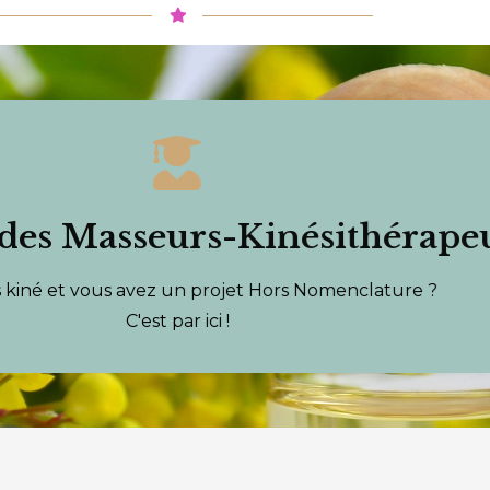
Espace Pro pour les Kinés
 construisons ensemble votre projet déconventionné.
des Masseurs-Kinésithérape
ion, coaching en groupe, acommpagnement individuel
 kiné et vous avez un projet Hors Nomenclature ?
VOTRE PROGRAMME PERSONNALISÉ
C'est par ici !