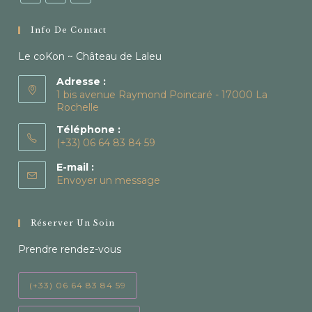
S’ouvre
S’ouvre
S’ouvre
dans
dans
dans
Info De Contact
un
un
un
Le coKon ~ Château de Laleu
nouvel
nouvel
nouvel
onglet
onglet
onglet
Adresse :
1 bis avenue Raymond Poincaré - 17000 La
Rochelle
Téléphone :
(+33) 06 64 83 84 59
S’ouvre
E-mail :
dans
Envoyer un message
votre
application
Réserver Un Soin
Prendre rendez-vous
(+33) 06 64 83 84 59