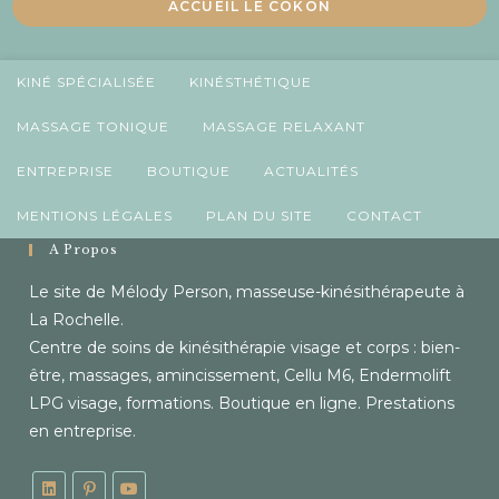
ACCUEIL LE COKON
KINÉ SPÉCIALISÉE
KINÉSTHÉTIQUE
MASSAGE TONIQUE
MASSAGE RELAXANT
ENTREPRISE
BOUTIQUE
ACTUALITÉS
MENTIONS LÉGALES
PLAN DU SITE
CONTACT
À Propos
Le site de Mélody Person, masseuse-kinésithérapeute à
La Rochelle.
Centre de soins de kinésithérapie visage et corps : bien-
être, massages, amincissement, Cellu M6, Endermolift
LPG visage, formations. Boutique en ligne. Prestations
en entreprise.