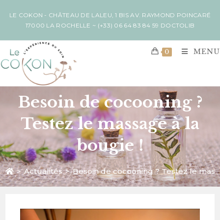
LE COKON - CHÂTEAU DE LALEU, 1 BIS AV. RAYMOND POINCARÉ
17000 LA ROCHELLE ~
(+33) 06 64 83 84 59
DOCTOLIB
MENU
0
Besoin de cocooning ?
Testez le massage à la
bougie !
>
Actualités
>
Besoin de cocooning ? Testez le massa