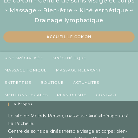
Le coKon - Centre de soins visage et corps
~ Massage ~ Bien-être ~ Kiné esthétique ~
Drainage lymphatique
ACCUEIL LE COKON
KINÉ SPÉCIALISÉE
KINÉSTHÉTIQUE
MASSAGE TONIQUE
MASSAGE RELAXANT
ENTREPRISE
BOUTIQUE
ACTUALITÉS
MENTIONS LÉGALES
PLAN DU SITE
CONTACT
À Propos
Le site de Mélody Person, masseuse-kinésithérapeute à
La Rochelle.
Centre de soins de kinésithérapie visage et corps : bien-