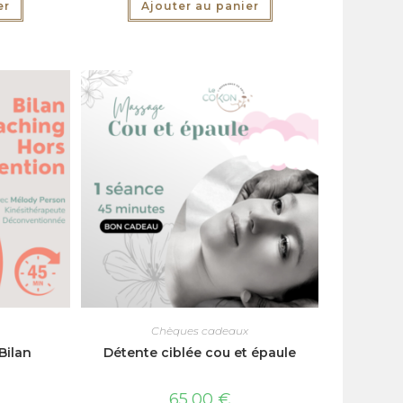
er
Ajouter au panier
Chèques cadeaux
Bilan
Détente ciblée cou et épaule
65,00
€