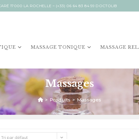
NCARÉ 17000 LA ROCHELLE ~
(+33) 06 64 83 84 59
DOCTOLIB
TIQUE
MASSAGE TONIQUE
MASSAGE RE
Massages
>
Produits
>
Massages
Tri par défaut