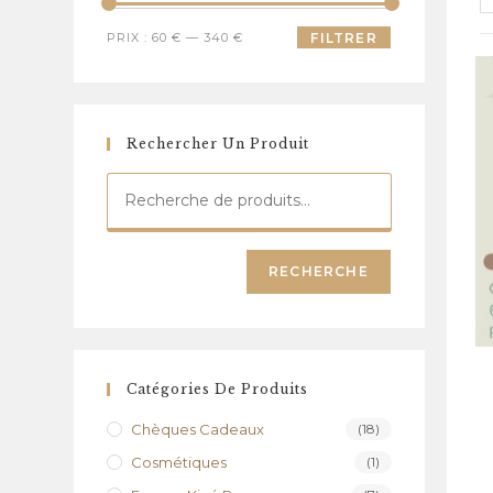
Prix
Prix
PRIX :
60 €
—
340 €
FILTRER
min
max
Rechercher Un Produit
RECHERCHE
Catégories De Produits
Chèques Cadeaux
(18)
Cosmétiques
(1)