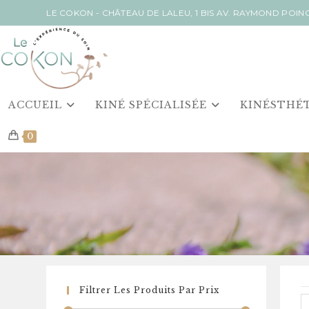
Skip
LE COKON - CHÂTEAU DE LALEU, 1 BIS AV. RAYMOND POI
to
content
ACCUEIL
KINÉ SPÉCIALISÉE
KINÉSTHÉ
0
Filtrer Les Produits Par Prix