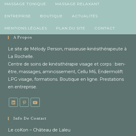
MASSAGE TONIQUE
MASSAGE RELAXANT
ENTREPRISE
BOUTIQUE
ACTUALITÉS
MENTIONS LÉGALES
PLAN DU SITE
CONTACT
À Propos
Le site de Mélody Person, masseuse-kinésithérapeute à
La Rochelle.
Centre de soins de kinésithérapie visage et corps : bien-
être, massages, amincissement, Cellu M6, Endermolift
LPG visage, formations. Boutique en ligne. Prestations
en entreprise.
Info De Contact
Le coKon ~ Château de Laleu