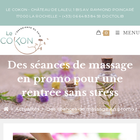
LE COKON - CHÂTEAU DE LALEU, 1 BIS AV. RAYMOND POINCARÉ
17000 LA ROCHELLE ~
(+33) 06 64 83 84 59
DOCTOLIB
MENU
0
Des séances de massage
en promo pour une
rentrée sans stress
>
Actualités
>
Des séances de massage en promo pou