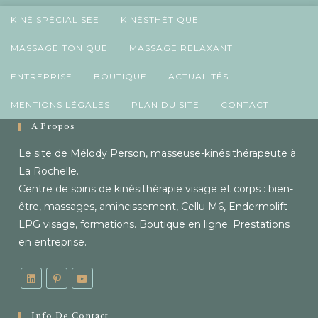
KINÉ SPÉCIALISÉE
KINÉSTHÉTIQUE
MASSAGE TONIQUE
MASSAGE RELAXANT
ENTREPRISE
BOUTIQUE
ACTUALITÉS
MENTIONS LÉGALES
PLAN DU SITE
CONTACT
À Propos
Le site de Mélody Person, masseuse-kinésithérapeute à
La Rochelle.
Centre de soins de kinésithérapie visage et corps : bien-
être, massages, amincissement, Cellu M6, Endermolift
LPG visage, formations. Boutique en ligne. Prestations
en entreprise.
Info De Contact